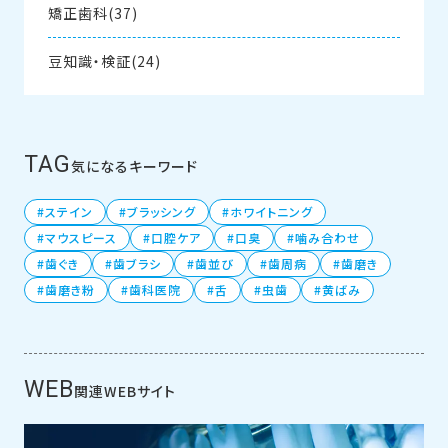
矯正歯科(37)
豆知識・検証(24)
TAG
気になるキーワード
ステイン
ブラッシング
ホワイトニング
マウスピース
口腔ケア
口臭
噛み合わせ
歯ぐき
歯ブラシ
歯並び
歯周病
歯磨き
歯磨き粉
歯科医院
舌
虫歯
黄ばみ
WEB
関連WEBサイト