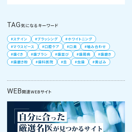
TAG
気になるキーワード
ステイン
ブラッシング
ホワイトニング
マウスピース
口腔ケア
口臭
噛み合わせ
歯ぐき
歯ブラシ
歯並び
歯周病
歯磨き
歯磨き粉
歯科医院
舌
虫歯
黄ばみ
WEB
関連WEBサイト