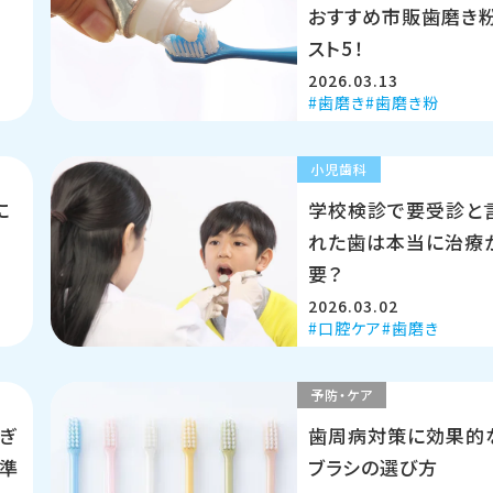
おすすめ市販歯磨き
スト5！
2026.03.13
歯磨き
歯磨き粉
小児歯科
に
学校検診で要受診と
応
れた歯は本当に治療
要？
2026.03.02
口腔ケア
歯磨き
予防・ケア
ぎ
歯周病対策に効果的
基準
ブラシの選び方