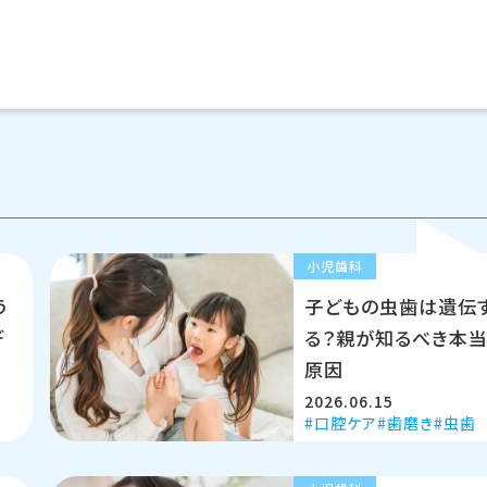
小児歯科
う
子どもの虫歯は遺伝
デ
る？親が知るべき本
原因
2026.06.15
口腔ケア
歯磨き
虫歯