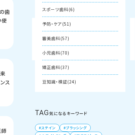
スポーツ歯科(6)
の歯
い使
予防・ケア(51)
審美歯科(57)
小児歯科(70)
矯正歯科(37)
将来
ンス
豆知識・検証(24)
ア
TAG
気になるキーワード
ステイン
ブラッシング
医師