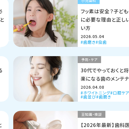
小児歯科
必
フッ素は安全？子ども
と
に必要な理由と正し
い方
2026.05.04
歯磨き
虫歯
予防・ケア
る
30代でやっておくと
楽になる歯のメンテナ
2026.04.08
ホワイトニング
口腔ケ
歯並び
歯磨き
豆知識・検証
と
【2026年最新】歯科