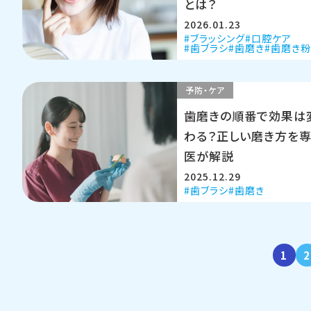
とは？
2026.01.23
ブラッシング
口腔ケア
歯ブラシ
歯磨き
歯磨き
予防・ケア
歯磨きの順番で効果は
わる？正しい磨き方を
医が解説
2025.12.29
歯ブラシ
歯磨き
1
2