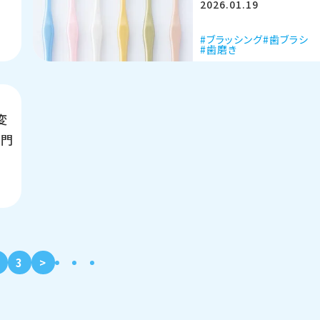
2026.01.19
ブラッシング
歯ブラシ
粉
歯磨き
変
専門
3
>