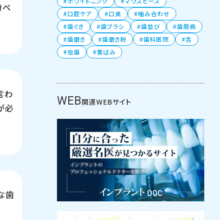
ホワイトニング
マウスピース
粉ベ
口腔ケア
口臭
噛み合わせ
歯ぐき
歯ブラシ
歯並び
歯周病
歯磨き
歯磨き粉
歯科医院
舌
虫歯
黄ばみ
言わ
WEB
関連WEBサイト
が必
な歯