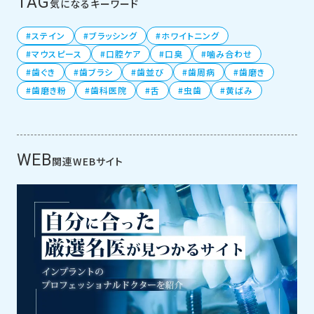
TAG
気になるキーワード
ステイン
ブラッシング
ホワイトニング
マウスピース
口腔ケア
口臭
噛み合わせ
歯ぐき
歯ブラシ
歯並び
歯周病
歯磨き
歯磨き粉
歯科医院
舌
虫歯
黄ばみ
WEB
関連WEBサイト