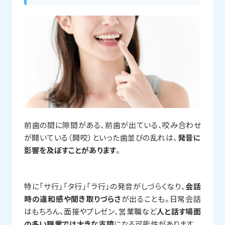
前歯の間に隙間がある、前歯が出ている、咬み合わせ
が開いている（開咬）といった歯並びの乱れは、
発音に
影響を及ぼすことがあります
。
特に「サ行」「タ行」「ラ行」の発音がしづらくなり、
会話
時の違和感や聞き取りづらさ
が出ることも。日常会話
はもちろん、面接やプレゼン、営業職など
人と話す場面
の多い職業では大きな支障
になる可能性があります。