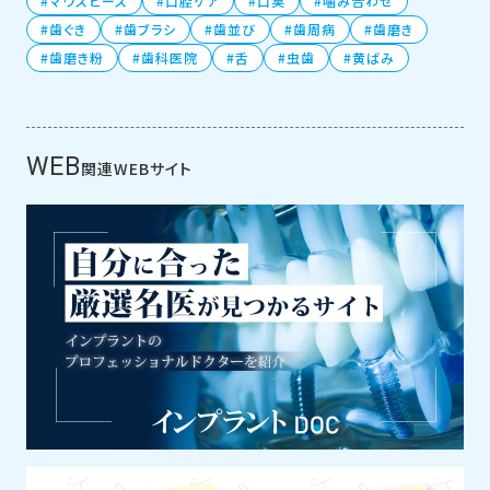
マウスピース
口腔ケア
口臭
噛み合わせ
歯ぐき
歯ブラシ
歯並び
歯周病
歯磨き
歯磨き粉
歯科医院
舌
虫歯
黄ばみ
WEB
関連WEBサイト