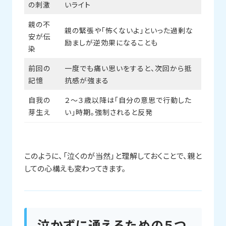
の刺激
いライト
親の不
親の緊張や「怖くないよ」といった過剰な
安が伝
励ましが逆効果になることも
染
前回の
一度でも痛い思いをすると、次回から抵
記憶
抗感が強まる
自我の
２～３歳以降は「自分の意思で行動した
芽生え
い」時期。強制されると反発
このように、「泣くのが当然」と理解しておくことで、親と
しての心構えも変わってきます。
泣かずに通えるための５つ