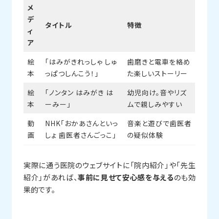
メ
デ
タイトル
特徴
ィ
ア
絵
「はみがきれっしゃ しゅ
歯磨きと電車を絡め
本
っぱつしんこう！」
た楽しいストーリー
絵
「ノンタン はみがき は
幼児向け。音やリズ
本
ーみー」
ムで親しみやすい
動
NHK「おかあさんといっ
音楽と遊びで歯医者
画
しょ 歯医者さんごっこ」
の疑似体験
実際に通う医院のウェブサイトに「院内紹介」や「先生
紹介」があれば、
事前に見せて安心感を与える
のも効
果的です。