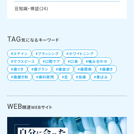
豆知識・検証(24)
TAG
気になるキーワード
ステイン
ブラッシング
ホワイトニング
マウスピース
口腔ケア
口臭
噛み合わせ
歯ぐき
歯ブラシ
歯並び
歯周病
歯磨き
歯磨き粉
歯科医院
舌
虫歯
黄ばみ
WEB
関連WEBサイト