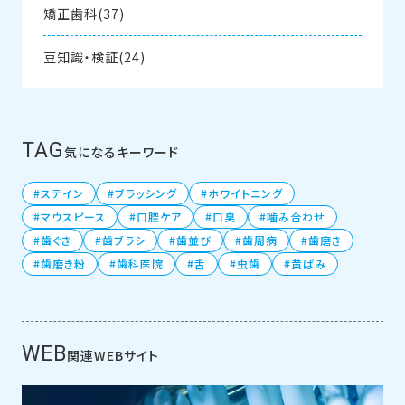
矯正歯科(37)
豆知識・検証(24)
TAG
気になるキーワード
ステイン
ブラッシング
ホワイトニング
マウスピース
口腔ケア
口臭
噛み合わせ
歯ぐき
歯ブラシ
歯並び
歯周病
歯磨き
歯磨き粉
歯科医院
舌
虫歯
黄ばみ
WEB
関連WEBサイト