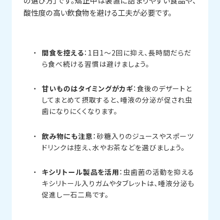
の選び方」です。矯正中は装置に詰まりやすい食品や、
酸性度の高い飲食物を避ける工夫が必要です。
間食を控える
：1日1〜2回に抑え、長時間だらだ
ら食べ続ける習慣は避けましょう。
甘いものはタイミングがカギ
：食後のデザートと
してまとめて摂取すると、唾液の分泌が促され虫
歯になりにくくなります。
飲み物にも注意
：砂糖入りのジュースやスポーツ
ドリンクは控え、水やお茶などを選びましょう。
キシリトール製品を活用
：虫歯菌の活動を抑える
キシリトール入りガムやタブレットは、唾液分泌も
促進し一石二鳥です。