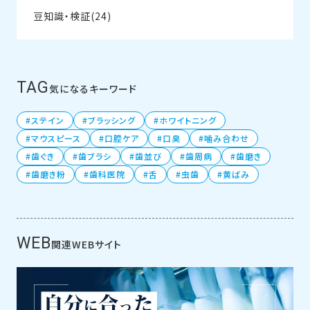
豆知識・検証(24)
TAG
気になるキーワード
ステイン
ブラッシング
ホワイトニング
マウスピース
口腔ケア
口臭
噛み合わせ
歯ぐき
歯ブラシ
歯並び
歯周病
歯磨き
歯磨き粉
歯科医院
舌
虫歯
黄ばみ
WEB
関連WEBサイト