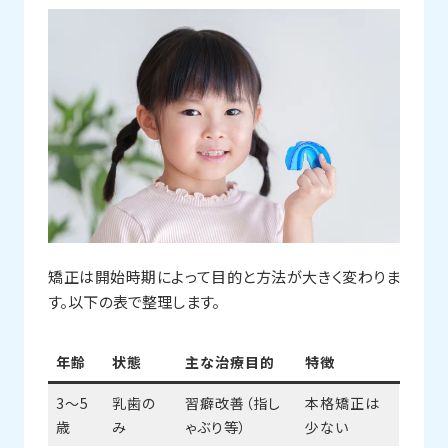
矯正は開始時期によって目的と方法が大きく変わりま
す。以下の表で整理します。
年齢
状態
主な治療目的
特徴
3〜5
乳歯の
習癖改善（指し
本格矯正は
歳
み
ゃぶり等）
少ない