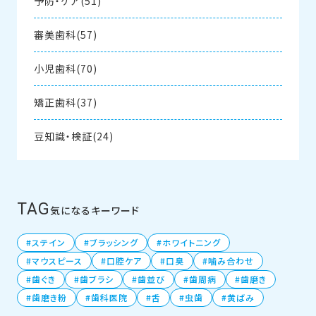
予防・ケア(51)
審美歯科(57)
小児歯科(70)
矯正歯科(37)
豆知識・検証(24)
TAG
気になるキーワード
ステイン
ブラッシング
ホワイトニング
マウスピース
口腔ケア
口臭
噛み合わせ
歯ぐき
歯ブラシ
歯並び
歯周病
歯磨き
歯磨き粉
歯科医院
舌
虫歯
黄ばみ