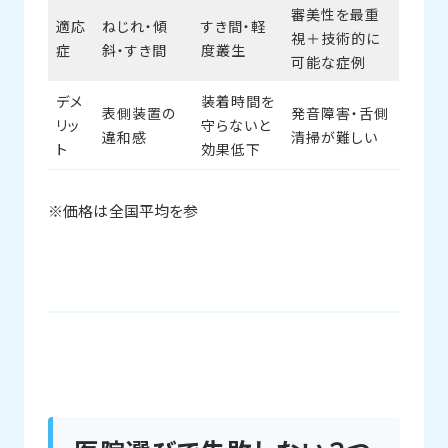
審美性を最重
適応
ねじれ・傾
すき間・軽
視＋技術的に
症
斜・すき間
度叢生
可能な症例
デメ
装着時間を
表側装置の
発音障害・舌側
リッ
守らないと
違和感
清掃が難しい
ト
効果低下
※価格は全国平均を参