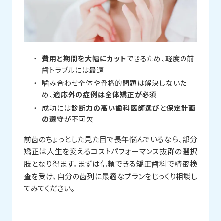
費用と期間を大幅にカット
できるため、軽度の前
歯トラブルには最適
噛み合わせ全体や骨格的問題は解決しないた
め、適
応外の症例は全体矯正が必須
成功には
診断力の高い歯科医師選び
と
保定計画
の遵守
が不可欠
前歯のちょっとした見た目で長年悩んでいるなら、部分
矯正は人生を変えるコストパフォーマンス抜群の選択
肢となり得ます。まずは信頼できる矯正歯科で精密検
査を受け、自分の歯列に最適なプランをじっくり相談し
てみてください。