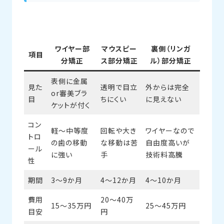
ワイヤー部
マウスピー
裏側（リンガ
項目
分矯正
ス部分矯正
ル）部分矯正
表側に金属
見た
透明で目立
外からは完全
or審美ブラ
目
ちにくい
に見えない
ケットが付く
コン
軽～中等度
回転や大き
ワイヤーなので
トロ
の歯の移動
な移動は苦
自由度高いが
ール
に強い
手
技術料高騰
性
期間
3～9か月
4～12か月
4～10か月
費用
20～40万
15～35万円
25～45万円
目安
円