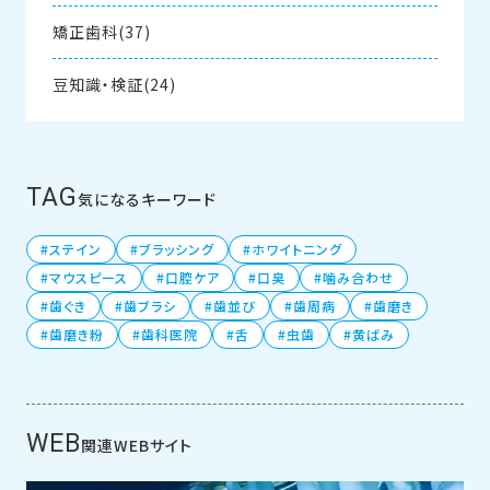
矯正歯科(37)
豆知識・検証(24)
TAG
気になるキーワード
ステイン
ブラッシング
ホワイトニング
マウスピース
口腔ケア
口臭
噛み合わせ
歯ぐき
歯ブラシ
歯並び
歯周病
歯磨き
歯磨き粉
歯科医院
舌
虫歯
黄ばみ
WEB
関連WEBサイト