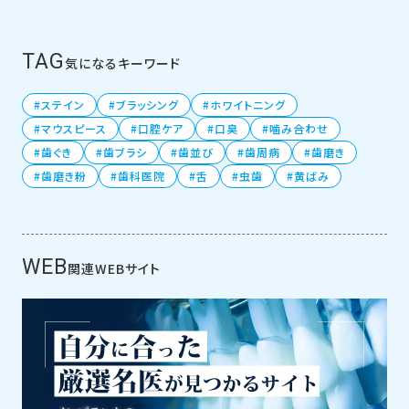
TAG
気になるキーワード
ステイン
ブラッシング
ホワイトニング
マウスピース
口腔ケア
口臭
噛み合わせ
歯ぐき
歯ブラシ
歯並び
歯周病
歯磨き
歯磨き粉
歯科医院
舌
虫歯
黄ばみ
WEB
関連WEBサイト