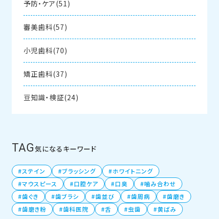
予防・ケア(51)
審美歯科(57)
小児歯科(70)
矯正歯科(37)
豆知識・検証(24)
TAG
気になるキーワード
ステイン
ブラッシング
ホワイトニング
マウスピース
口腔ケア
口臭
噛み合わせ
歯ぐき
歯ブラシ
歯並び
歯周病
歯磨き
歯磨き粉
歯科医院
舌
虫歯
黄ばみ