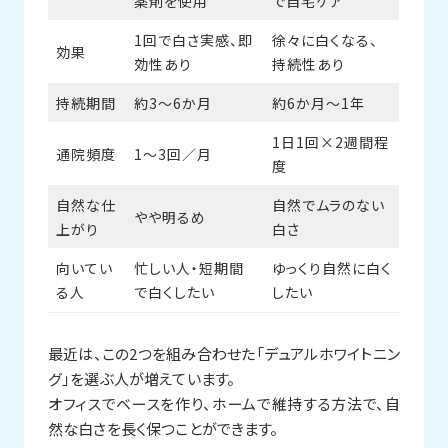
薬剤を使用
で自宅ケア
1回で白さ実感、即
徐々に白くなる、
効果
効性あり
持続性あり
持続期間
約3〜6か月
約6か月〜1年
1日1回×2週間程
通院頻度
1〜3回／月
度
自然な仕
自然でムラのない
やや明るめ
上がり
白さ
向いてい
忙しい人・短期間
ゆっくり自然に白く
る人
で白くしたい
したい
最近は、この2つを組み合わせた「デュアルホワイトニン
グ」を選ぶ人が増えています。
オフィスでベースを作り、ホームで維持する方法で、自
然な白さを長く保つことができます。