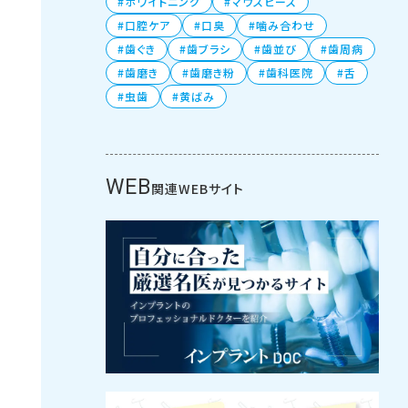
ホワイトニング
マウスピース
口腔ケア
口臭
噛み合わせ
歯ぐき
歯ブラシ
歯並び
歯周病
歯磨き
歯磨き粉
歯科医院
舌
虫歯
黄ばみ
WEB
関連WEBサイト