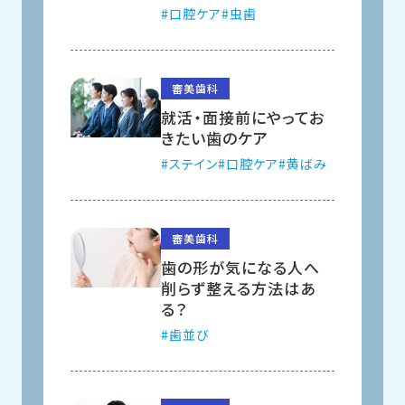
口腔ケア
虫歯
審美歯科
就活・面接前にやってお
きたい歯のケア
ステイン
口腔ケア
黄ばみ
審美歯科
歯の形が気になる人へ
削らず整える方法はあ
る？
歯並び