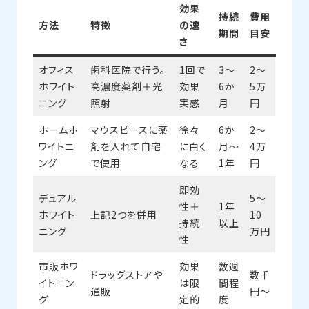
効果
持続
費用
方法
特徴
の速
期間
目安
さ
オフィス
歯科医院で行う。
1回で
3〜
2〜
ホワイト
高濃度薬剤＋光
効果
6か
5万
ニング
照射
実感
月
円
ホームホ
マウスピースに薬
徐々
6か
2〜
ワイトニ
剤を入れて自宅
に白く
月〜
4万
ング
で使用
なる
1年
円
即効
デュアル
5〜
性＋
1年
ホワイト
上記2つを併用
10
持続
以上
ニング
万円
性
市販ホワ
効果
数週
ドラッグストアや
数千
イトニン
は限
間程
通販
円〜
グ
定的
度