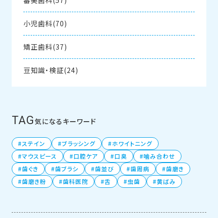
小児歯科(70)
矯正歯科(37)
豆知識・検証(24)
TAG
気になるキーワード
ステイン
ブラッシング
ホワイトニング
マウスピース
口腔ケア
口臭
噛み合わせ
歯ぐき
歯ブラシ
歯並び
歯周病
歯磨き
歯磨き粉
歯科医院
舌
虫歯
黄ばみ