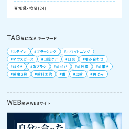
豆知識・検証(24)
TAG
気になるキーワード
ステイン
ブラッシング
ホワイトニング
マウスピース
口腔ケア
口臭
噛み合わせ
歯ぐき
歯ブラシ
歯並び
歯周病
歯磨き
歯磨き粉
歯科医院
舌
虫歯
黄ばみ
WEB
関連WEBサイト