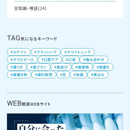
豆知識・検証(24)
TAG
気になるキーワード
ステイン
ブラッシング
ホワイトニング
マウスピース
口腔ケア
口臭
噛み合わせ
歯ぐき
歯ブラシ
歯並び
歯周病
歯磨き
歯磨き粉
歯科医院
舌
虫歯
黄ばみ
WEB
関連WEBサイト